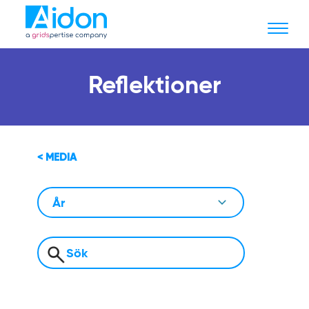
Reflektioner
< MEDIA
År