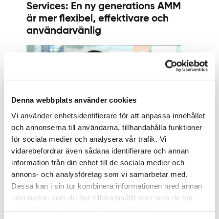
Services: En ny generations AMM
är mer flexibel, effektivare och
användarvänlig
Denna webbplats använder cookies
Vi använder enhetsidentifierare för att anpassa innehållet
och annonserna till användarna, tillhandahålla funktioner
för sociala medier och analysera vår trafik. Vi
REFLEKTIONER 9 DECEMBER 2020
vidarebefordrar även sådana identifierare och annan
Tommi Blomberg, CEO, Aidon
information från din enhet till de sociala medier och
Oy: Nya driftsmodeller för en
annons- och analysföretag som vi samarbetar med.
marknad i förändring
Dessa kan i sin tur kombinera informationen med annan
information som du har tillhandahållit eller som de har
samlat in när du har använt deras tjänster.