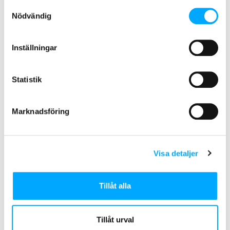
Samtyckesval
Nödvändig
Inställningar
Statistik
REFLEKTIONER 19 NOVEMBER 2020
Ilari Orava, CFO, Aidon Oy:
Marknadsföring
Driving the change with
sustainable solutions
Visa detaljer
Tillåt alla
Tillåt urval