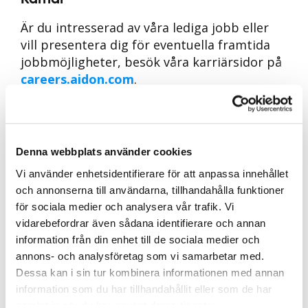
Är du intresserad av våra lediga jobb eller
vill presentera dig för eventuella framtida
jobbmöjligheter, besök våra karriärsidor på
careers.aidon.com
.
Social media
Håll dig uppdaterad med de senaste
nyheterna från Aidon och följ oss på
Denna webbplats använder cookies
LinkedIn
.
Vi använder enhetsidentifierare för att anpassa innehållet
och annonserna till användarna, tillhandahålla funktioner
för sociala medier och analysera vår trafik. Vi
Aidon i Sverige
vidarebefordrar även sådana identifierare och annan
information från din enhet till de sociala medier och
annons- och analysföretag som vi samarbetar med.
Dessa kan i sin tur kombinera informationen med annan
information som du har tillhandahållit eller som de har
samlat in när du har använt deras tjänster.