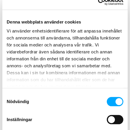
Traditionellt har AMM-lösningar med
sina verktyg och system varit ganska
tunga och dyra giganter som erbjuder
ett brett spektrum av funktioner,
Denna webbplats använder cookies
varav endast en liten del används. Ändå
Vi använder enhetsidentifierare för att anpassa innehållet
betalar användarna för hela paketet.
och annonserna till användarna, tillhandahålla funktioner
för sociala medier och analysera vår trafik. Vi
På samma sätt som internetteknik blir
vidarebefordrar även sådana identifierare och annan
grunden för systemen, så kommer
information från din enhet till de sociala medier och
standardprogramvara och
annons- och analysföretag som vi samarbetar med.
applikationer att ersätta tung,
Dessa kan i sin tur kombinera informationen med annan
skräddarsydd programvara som
information som du har tillhandahållit eller som de har
kraftfulla verktyg för användarna. Tänk
samlat in när du har använt deras tjänster.
när det går att generera en ny rapport
Samtyckesval
med bara ett klick i PowerBI, Qlik eller
Nödvändig
ett liknande visualiseringsverktyg och
när vidareutvecklingen sköts av
Inställningar
användaren själv!