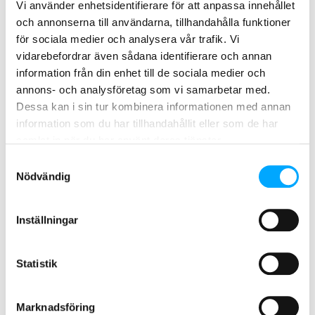
Vi använder enhetsidentifierare för att anpassa innehållet
att få detaljerad information om sin
och annonserna till användarna, tillhandahålla funktioner
förbrukning, vilket är viktigt vid
för sociala medier och analysera vår trafik. Vi
övervakning och planering av
vidarebefordrar även sådana identifierare och annan
elanvändningen.
information från din enhet till de sociala medier och
annons- och analysföretag som vi samarbetar med.
– Efter upphandling och en noggrann
Dessa kan i sin tur kombinera informationen med annan
utvärdering av inkomna förslag är vi
information som du har tillhandahållit eller som de har
glada över att ha passerat en viktig
samlat in när du har använt deras tjänster.
milstolpe. Vi ser fram emot att starta
Samtyckesval
projektet med Aidon, som erbjöd den
Nödvändig
bästa lösningen från ett tekniskt och
ekonomiskt perspektiv. Lösningen
uppfyller mycket väl Alingsås Energis
Inställningar
krav på mätare, insamlingssystem och
serviceorganisation i fält, säger
Einar
Statistik
Ström
, projektledare på Alingsås
Energi.
Marknadsföring