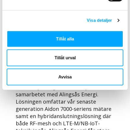
– Vi förväntar oss förbättrad kvalitet
på insamling av mätdata med den nya
lösningen, samtidigt som vi
Visa detaljer
naturligtvis uppfyller de krav och
regler som finns på marknaden. Vi vill
dessutom ha ökad möjlighet till
Tillåt alla
statistisk uppföljning av elnätets
status. Med tanke på lösningens
Tillåt urval
stabilitet, har vi också förväntningar
på lägre driftskostnader, fortsätter
Einar Ström.
Avvisa
– Vi är mycket glada att börja
samarbetet med Alingsås Energi.
Lösningen omfattar vår senaste
generation Aidon 7000-seriens mätare
samt en hybridanslutningslösning där
både RF-mesh och LTE-M/NB-IoT-