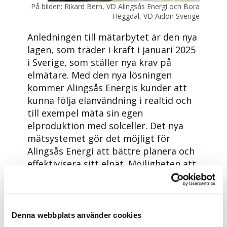
På bilden: Rikard Bern, VD Alingsås Energi och Bora
Heggdal, VD Aidon Sverige
Anledningen till mätarbytet är den nya
lagen, som träder i kraft i januari 2025
i Sverige, som ställer nya krav på
elmätare. Med den nya lösningen
kommer Alingsås Energis kunder att
kunna följa elanvändning i realtid och
till exempel mäta sin egen
elproduktion med solceller. Det nya
mätsystemet gör det möjligt för
Alingsås Energi att bättre planera och
effektivisera sitt elnät. Möjligheten att
fjärransluta och frånkoppla enskilda
kunder finns också med bland
funktionerna i systemet. De nya
elmätarna är utrustade med en HAN-
Denna webbplats använder cookies
port som gör det möjligt för kunderna