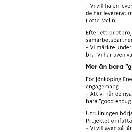
– Vi vill ha en le
de har levererat m
Lotte Melin.
Efter ett pilotpro
samarbetspartner
– Vi märkte under
bra. Vi har även v
Mer än bara ”
För Jönköping Ene
engagemang.
– Att vi når de ny
bara ”good enough
Utrullningen börj
Projektet omfatta
– Vi vill även så