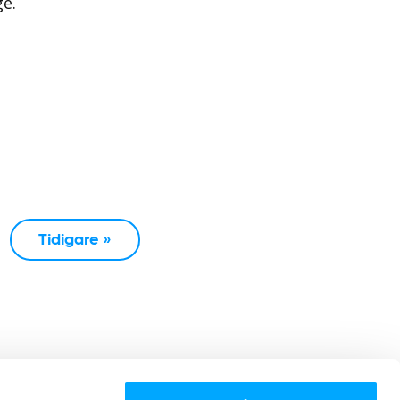
ge.
Tidigare »