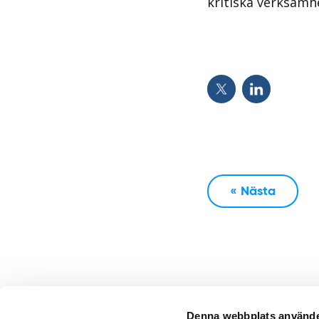
kritiska verksamh
« Nästa
Denna webbplats använde