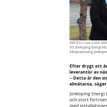
Bild (f.v.): Lise-Lotte M
VD Jönköping Energi AB,
Inköpsansvarig Jönköpin
Efter drygt ett å
leverantör av nä
– Detta är den si
elmätarna, säger 
Jönköping Energi h
och stort förtroe
med installatione