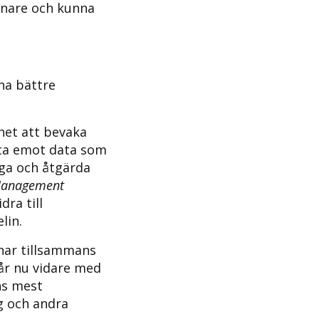
dnare och kunna
ha bättre
het att bevaka
 ta emot data som
gga och åtgärda
 Management
ra till
lin.
 har tillsammans
år nu vidare med
ns mest
g och andra