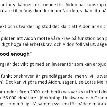
verantör vi känner förtroende för. Aidon har kunskap
ätare till många kunder inom Norden, vi kan lita på
jekt och utvärdering stod det klart att Aidon är en t
.
 piloten att Aidon mötte våra krav på funktion och 
äldigt höga säkerhetskrav, och Aidon föll väl ut, säge
good enough”
rgi är det viktigt med en leverantör som kan erbjud
a funktionskraven är grundläggande, men vi vill utvec
”. Det kan vi göra med Aidon, säger Lise-Lotte Meli
ar under våren 2020, och beräknas vara slutförd i d
r 56 000 elmätare i Jönköping, Huskvarna och Gränn
 långt som möjligt få samma system för både elmätar