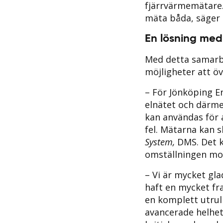
fjärrvärmemätare.
mäta båda, säger 
En lösning med
Med detta samarb
möjligheter att öve
– För Jönköping E
elnätet och därme
kan användas för 
fel. Mätarna kan s
System,
DMS. Det k
omställningen mot
– Vi är mycket gla
haft en mycket fr
en komplett utru
avancerade helhet