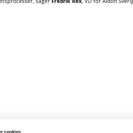
etsprocesser, säger
Fredrik Rex
, VD för Aidon Sveri
r cookies