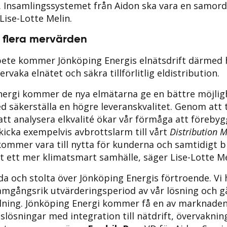
 Insamlingssystemet från Aidon ska vara en samor
Lise-Lotte Melin.
 flera mervärden
ete kommer Jönköping Energis elnätsdrift därmed 
rvaka elnätet och säkra tillförlitlig eldistribution.
nergi kommer de nya elmätarna ge en bättre möjlig
d säkerställa en högre leveranskvalitet. Genom att
att analysera elkvalité ökar vår förmåga att föreby
kicka exempelvis avbrottslarm till vårt
Distribution
ommer vara till nytta för kunderna och samtidigt bid
 ett mer klimatsmart samhälle, säger Lise-Lotte Me
da och stolta över Jönköping Energis förtroende. Vi
amgångsrik utvärderingsperiod av vår lösning och g
llning. Jönköping Energi kommer få en av marknade
slösningar med integration till nätdrift, övervaknin