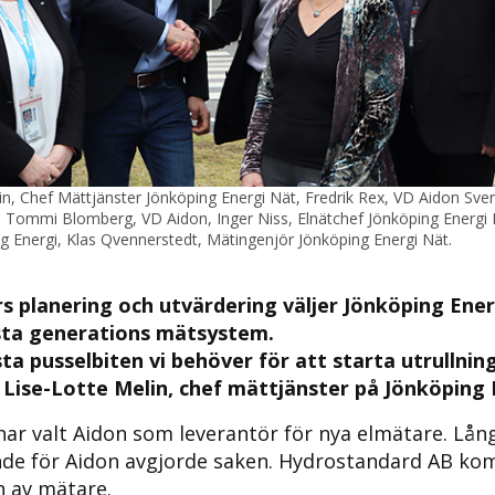
elin, Chef Mättjänster Jönköping Energi Nät, Fredrik Rex, VD Aidon Sveri
 Tommi Blomberg, VD Aidon, Inger Niss, Elnätchef Jönköping Energi 
g Energi, Klas Qvennerstedt, Mätingenjör Jönköping Energi Nät.
rs planering och utvärdering väljer Jönköping Ene
sta generations mätsystem.
sta pusselbiten vi behöver för att starta utrullnin
Lise-Lotte Melin, chef mättjänster på Jönköping 
ar valt Aidon som leverantör för nya elmätare. Lång
nde för Aidon avgjorde saken. Hydrostandard AB kom
n av mätare.