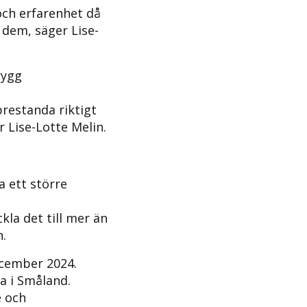
 och erfarenhet då
 dem, säger Lise-
rygg
prestanda riktigt
r Lise-Lotte Melin.
a ett större
kla det till mer än
n.
ecember 2024.
a i Småland.
e och