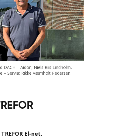
nd DACH – Aidon; Niels Riis Lindholm,
e – Servia; Rikke Værnholt Pedersen,
 TREFOR
d TREFOR El-net,