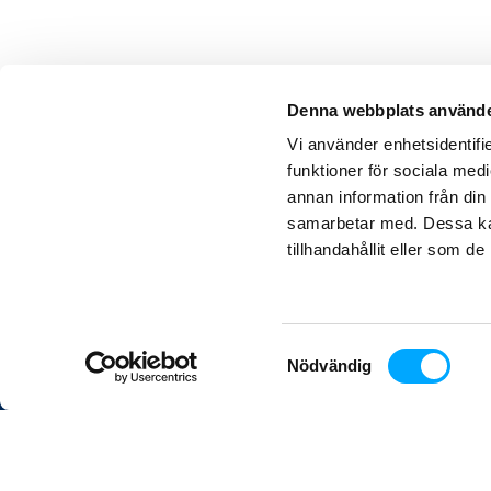
Denna webbplats använde
Vi använder enhetsidentifie
funktioner för sociala medi
annan information från din
samarbetar med. Dessa kan
Aidon
in
tillhandahållit eller som d
Pyramidvägen 7, 4tr
169 56 Solna
SWEDEN
Samtyckesval
Nödvändig