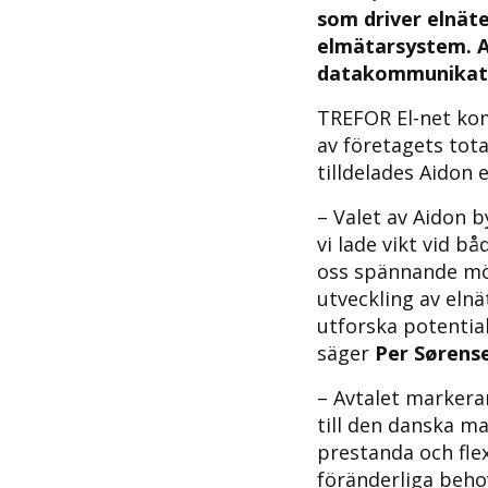
som driver elnäte
elmätarsystem. A
datakommunikati
TREFOR El-net kom
av företagets tot
tilldelades Aidon 
– Valet av Aidon 
vi lade vikt vid b
oss spännande möjl
utveckling av elnä
utforska potentia
säger
Per Sørens
– Avtalet markerar
till den danska m
prestanda och flex
föränderliga beho