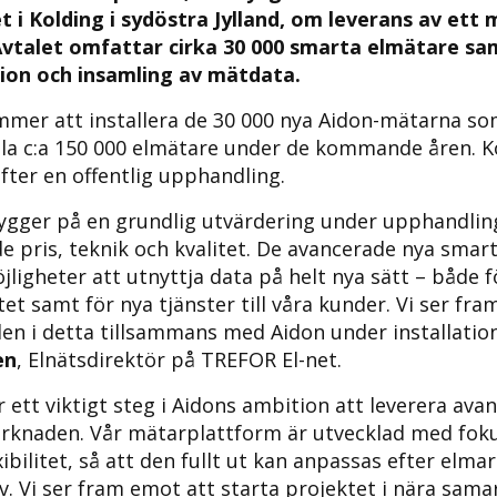
t i Kolding i sydöstra Jylland, om leverans av ett
vtalet omfattar cirka 30 000 smarta elmätare sam
on och insamling av mätdata.
mer att installera de 30 000 nya Aidon-mätarna so
ala c:a 150 000 elmätare under de kommande åren. K
efter en offentlig upphandling.
bygger på en grundlig utvärdering under upphandlin
åde pris, teknik och kvalitet. De avancerade nya sma
igheter att utnyttja data på helt nya sätt – både fö
tet samt för nya tjänster till våra kunder. Vi ser fr
len i detta tillsammans med Aidon under installatio
en
, Elnätsdirektör på TREFOR El-net.
 ett viktigt steg i Aidons ambition att leverera ava
arknaden. Vår mätarplattform är utvecklad med fok
ibilitet, så att den fullt ut kan anpassas efter elm
v. Vi ser fram emot att starta projektet i nära sam