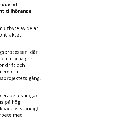
 modernt
t tillhörande
m utbyte av delar
ontraktet
gsprocessen, där
rta mätarna ger
r drift och
am emot att
nsprojektets gång,
ncerade lösningar
us på hög
arknadens ständigt
arbete med