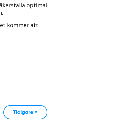
säkerställa optimal
n.
net kommer att
Tidigare »