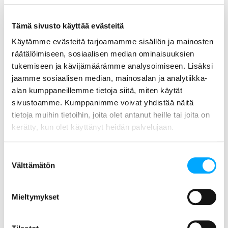
osan yhtiön 150 000 sähkömittarista
Aidonin toimittamilla uusilla laitteilla.
Aidon valittiin toimittajaksi avoimen
Tämä sivusto käyttää evästeitä
tarjouskilpailun perusteella.
Käytämme evästeitä tarjoamamme sisällön ja mainosten
räätälöimiseen, sosiaalisen median ominaisuuksien
– Tarjouskilpailussa
tukemiseen ja kävijämäärämme analysoimiseen. Lisäksi
arviointikriteereinä olivat hinta sekä
jaamme sosiaalisen median, mainosalan ja analytiikka-
tekniset ja laadulliset ominaisuudet.
alan kumppaneillemme tietoja siitä, miten käytät
Uudet älymittarit tarjoavat
sivustoamme. Kumppanimme voivat yhdistää näitä
kiinnostavia mahdollisuuksia datan
tietoja muihin tietoihin, joita olet antanut heille tai joita on
hyödyntämiseen sähköverkon
kerätty, kun olet käyttänyt heidän palvelujaan.
hallinnassa ja asiakaspalveluiden
kehittämisessä. Odotamme
Suostumuksen
yhteistyömme käynnistymistä ja
Välttämätön
valinta
uuden ratkaisun tarjoamia
mahdollisuuksia, sanoo TREFOR El-
Mieltymykset
netin verkkojohtaja
Per Sørensen
.
– Sopimus on meille tärkeä etappi