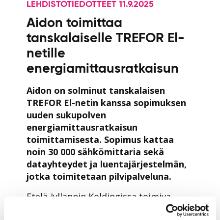
LEHDISTÖTIEDOTTEET 11.9.2025
Aidon toimittaa
tanskalaiselle TREFOR El-
netille
energiamittausratkaisun
Aidon on solminut tanskalaisen
TREFOR El-netin kanssa sopimuksen
uuden sukupolven
energiamittausratkaisun
toimittamisesta. Sopimus kattaa
noin 30 000 sähkömittaria sekä
datayhteydet ja luentajärjestelmän,
jotka toimitetaan pilvipalveluna.
Etelä-Jyllannin Koldingissa toimiva
TREFOR El-net korvaa tulevina vuosina