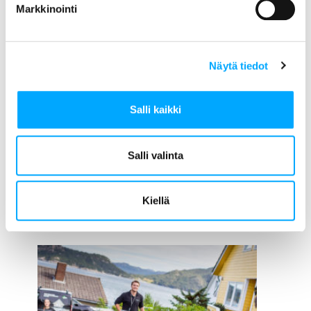
ajankäytön
Markkinointi
Näytä tiedot
Salli kaikki
Salli valinta
ASIAKASKERTOMUKSET 17.11.2022
Helen Sähköverkko siirsi
Kiellä
mittarointitöiden hallinnan
Aidon Oneen