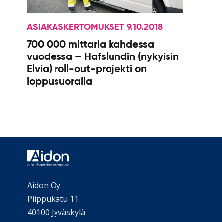
ASIAKASKERTOMUKSET 9.10.2018
700 000 mittaria kahdessa
vuodessa – Hafslundin (nykyisin
Elvia) roll-out-projekti on
loppusuoralla
Aidon Oy
Piippukatu 11
40100 Jyväskylä