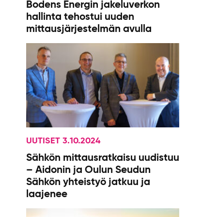
Bodens Energin jakeluverkon
hallinta tehostui uuden
mittausjärjestelmän avulla
UUTISET 3.10.2024
Sähkön mittausratkaisu uudistuu
– Aidonin ja Oulun Seudun
Sähkön yhteistyö jatkuu ja
laajenee