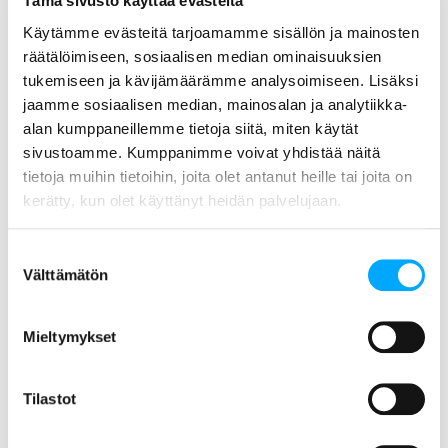
Tämä sivusto käyttää evästeitä
Käytämme evästeitä tarjoamamme sisällön ja mainosten
UUTISET 10.1.2024
räätälöimiseen, sosiaalisen median ominaisuuksien
tukemiseen ja kävijämäärämme analysoimiseen. Lisäksi
Aidonille kymmenen vuoden
jaamme sosiaalisen median, mainosalan ja analytiikka-
mittauspalvelusopimus Keravan
alan kumppaneillemme tietoja siitä, miten käytät
Energian kanssa
sivustoamme. Kumppanimme voivat yhdistää näitä
tietoja muihin tietoihin, joita olet antanut heille tai joita on
kerätty, kun olet käyttänyt heidän palvelujaan.
Suostumuksen
Välttämätön
valinta
Mieltymykset
ASIAKASKERTOMUKSET 17.11.2022
Tilastot
Aidon One uudisti kenttätöiden
hallinnan ja asentajien