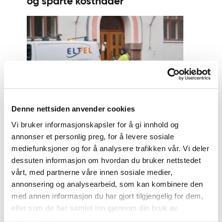
og sparte kostnader
Denne nettsiden anvender cookies
KUNDENES CASEHISTORIER 17.
Vi bruker informasjonskapsler for å gi innhold og
NOVEMBER 2022
annonser et personlig preg, for å levere sosiale
Helen Electricity Network
mediefunksjoner og for å analysere trafikken vår. Vi deler
overførte målingsoppgaver til
dessuten informasjon om hvordan du bruker nettstedet
Aidon One
vårt, med partnerne våre innen sosiale medier,
annonsering og analysearbeid, som kan kombinere den
med annen informasjon du har gjort tilgjengelig for dem,
eller som de har samlet inn gjennom din bruk av
tjenestene deres.