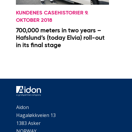
KUNDENES CASEHISTORIER 9.
OKTOBER 2018
700,000 meters in two years –
Hafslund’s (today Elvia) roll-out
in its final stage
Aidon
Hagaløkkveien 13
1383 Asker
NORWAY