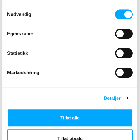
Samtykkevalg
Nødvendig
Egenskaper
KUNDENES CASEHISTORIER 9.
FEBRUAR 2022
Statistikk
Aidon One forbedret styringen
av feltarbeidet og
Markedsføring
strømlinjeformet installatørenes
arbeidsflyt
Detaljer
Tillat alle
Tillat utvalg