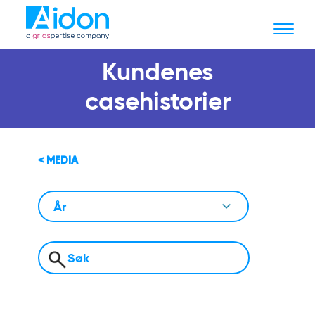
Kundenes
casehistorier
< MEDIA
År