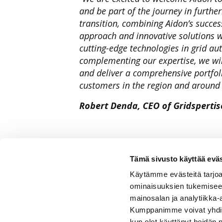
and be part of the journey in furthe
transition, combining Aidon’s succes
approach and innovative solutions w
cutting-edge technologies in grid au
complementing our expertise, we wil
and deliver a comprehensive portfoli
customers in the region and around 
Robert Denda,
CEO of Gridspertis
Tämä sivusto käyttää eväs
Käytämme evästeitä tarjoa
ominaisuuksien tukemisee
mainosalan ja analytiikka-
Kumppanimme voivat yhdistää 
Aidon Oy
in
kun olet käyttänyt heidän 