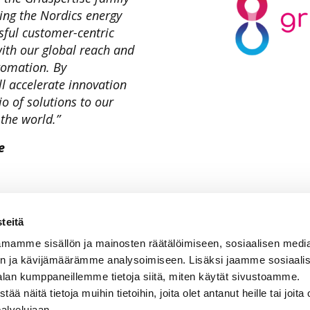
ring the Nordics energy
sful customer-centric
ith our global reach and
tomation. By
l accelerate innovation
o of solutions to our
the world.”
e
teitä
mamme sisällön ja mainosten räätälöimiseen, sosiaalisen medi
n ja kävijämäärämme analysoimiseen. Lisäksi jaamme sosiaali
alan kumppaneillemme tietoja siitä, miten käytät sivustoamme.
näitä tietoja muihin tietoihin, joita olet antanut heille tai joita 
fo@aidon.com
Yhteystiedot
palvelujaan.