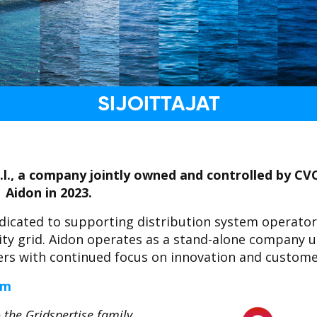
SIJOITTAJAT
r.l., a company jointly owned and controlled by CV
d Aidon in 2023.
dedicated to supporting distribution system operator
icity grid. Aidon operates as a stand-alone company 
rs with continued focus on innovation and custome
om
 the Gridspertise family