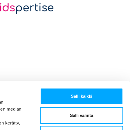
Salli kaikki
an
sen median,
Salli valinta
on kerätty,