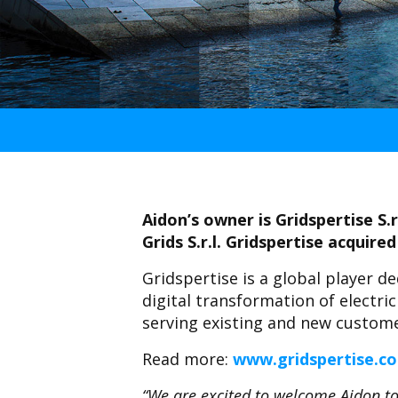
Aidon’s owner is Gridspertise S.
Grids S.r.l. Gridspertise acquire
Gridspertise is a global player 
digital transformation of electr
serving existing and new custome
Read more:
www.gridspertise.c
“We are excited to welcome Aidon to