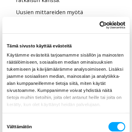
ratkaisun kanssa.
Uusien mittareiden myötä
imatralaisten ja seutukunnan
asukkaiden sähkönmittaus astuu
vaiheittain AMR 2.0 -aikakauteen. Tämä
tarkoittaa mm. 15 minuutin välein
Tämä sivusto käyttää evästeitä
tapahtuvaa kulutustietojen
Käytämme evästeitä tarjoamamme sisällön ja mainosten
rekisteröintiä, mahdollisuutta
räätälöimiseen, sosiaalisen median ominaisuuksien
reaaliaikaiseen sähkönkulutuksen
tukemiseen ja kävijämäärämme analysoimiseen. Lisäksi
seurantaan mittarissa olevan
jaamme sosiaalisen median, mainosalan ja analytiikka-
standardoidun HAN-liitännän kautta
alan kumppaneillemme tietoja siitä, miten käytät
sekä entistä tarkempaa tietoa
sivustoamme. Kumppanimme voivat yhdistää näitä
lyhyistäkin sähkökatkoista ja muista
tietoja muihin tietoihin, joita olet antanut heille tai joita on
häiriöistä, kuten nollavioista.
kerätty, kun olet käyttänyt heidän palvelujaan.
Uutta teknologiaa ja ostopalvelua
Suostumuksen
Samalla kun mittarit vaihdetaan,
Välttämätön
valinta