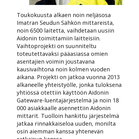
Toukokuusta alkaen noin neljäsosa
Imatran Seudun Sähkön mittareista,
noin 6500 laitetta, vaihdetaan uusiin
Aidonin toimittamiin laitteisiin.
Vaihtoprojekti on suunniteltu
toteutettavaksi pääasiassa omien
asentajien voimin joustavana
kausivaihtona noin kolmen vuoden
aikana. Projekti on jatkoa vuonna 2013
alkaneelle yhteistyölle, jonka tuloksena
yhtiössä otettiin käyttöön Aidonin
Gateware-luentajärjestelmä ja noin 18
000 asiakkaalle asennettiin Aidonin
mittarit. Tuolloin hankittu järjestelmä
jatkaa rinnakkaiseloa uuden, monilta
osin aiemman kanssa yhtenevän