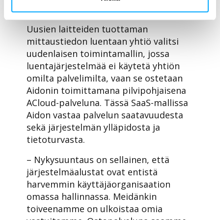
mittausvastaava
Esko Heikinheimo
.
Uusien laitteiden tuottaman
mittaustiedon luentaan yhtiö valitsi
uudenlaisen toimintamallin, jossa
luentajärjestelmää ei käytetä yhtiön
omilta palvelimilta, vaan se ostetaan
Aidonin toimittamana pilvipohjaisena
ACloud-palveluna. Tässä SaaS-mallissa
Aidon vastaa palvelun saatavuudesta
sekä järjestelmän ylläpidosta ja
tietoturvasta.
– Nykysuuntaus on sellainen, että
järjestelmäalustat ovat entistä
harvemmin käyttäjäorganisaation
omassa hallinnassa. Meidänkin
toiveenamme on ulkoistaa omia