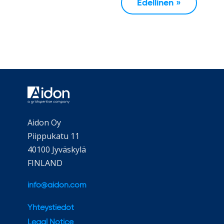
Edellinen »
Aidon Oy
Piippukatu 11
40100 Jyväskylä
FINLAND
info@aidon.com
Yhteystiedot
Legal Notice