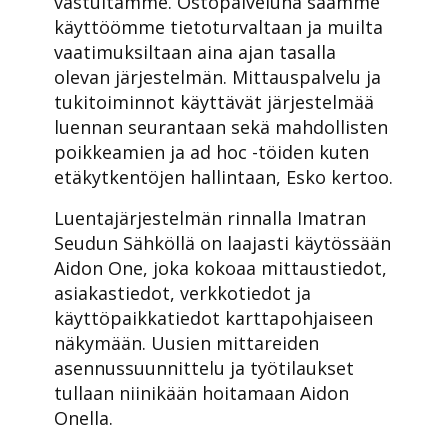
vastuitamme. Ostopalveluna saamme
käyttöömme tietoturvaltaan ja muilta
vaatimuksiltaan aina ajan tasalla
olevan järjestelmän. Mittauspalvelu ja
tukitoiminnot käyttävät järjestelmää
luennan seurantaan sekä mahdollisten
poikkeamien ja ad hoc -töiden kuten
etäkytkentöjen hallintaan, Esko kertoo.
Luentajärjestelmän rinnalla Imatran
Seudun Sähköllä on laajasti käytössään
Aidon One, joka kokoaa mittaustiedot,
asiakastiedot, verkkotiedot ja
käyttöpaikkatiedot karttapohjaiseen
näkymään. Uusien mittareiden
asennussuunnittelu ja työtilaukset
tullaan niinikään hoitamaan Aidon
Onella.