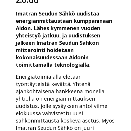
2.0:aa
Imatran Seudun Sähkö uudistaa
energianmittaustaan kumppaninaan
Aidon. Lähes kymmenen vuoden
yhteistyö jatkuu, ja uudistuksen
jälkeen Imatran Seudun Sähkön
mittarointi hoidetaan
kokonaisuudessaan Aidonin
toimittamalla teknologialla.
Energiatoimialalla eletään
työntäyteistä kevättä. Yhtenä
ajankohtaisena hankkeena monella
yhtiöllä on energianmittauksen
uudistus, jolle sysäyksen antoi viime
elokuussa vahvistettu uusi
sähkönmittausta koskeva asetus. Myös
Imatran Seudun Sähkö on juuri