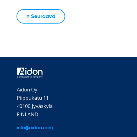
« Seuraava
Aidon Oy
Piippukatu 11
40100 Jyväskylä
FINLAND
info@aidon.com