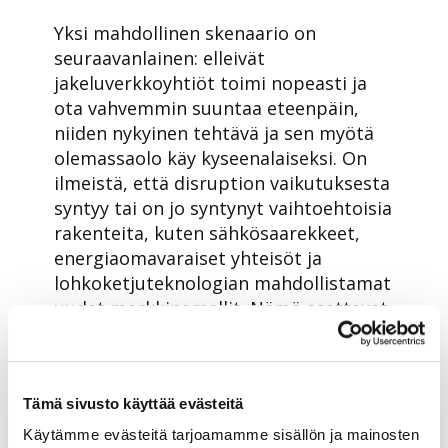
Yksi mahdollinen skenaario on
seuraavanlainen: elleivät
jakeluverkkoyhtiöt toimi nopeasti ja
ota vahvemmin suuntaa eteenpäin,
niiden nykyinen tehtävä ja sen myötä
olemassaolo käy kyseenalaiseksi. On
ilmeistä, että disruption vaikutuksesta
syntyy tai on jo syntynyt vaihtoehtoisia
rakenteita, kuten sähkösaarekkeet,
energiaomavaraiset yhteisöt ja
lohkoketjuteknologian mahdollistamat
uudet markkinamallit. Nämä asettavat
perinteisille jakeluverkkoyhtiöille isoja
haasteita, mutta tarjoavat myös uusia
mahdollisuuksia.
Tämä sivusto käyttää evästeitä
Entä voiko regulaatio toimia kilpailun
Käytämme evästeitä tarjoamamme sisällön ja mainosten