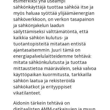
esimerkiksi yhä useampi
sähkönkäyttäjä tuottaa sähköä itse ja
myös haluaa syöttää ylijäämäenergian
sähköverkkoon, on verkon tasapainon
ja sähkönjakelun laadun
säilyttämiseksi välttämätöntä, että
kaikkia sähkön kulutus- ja
tuotantopisteitä mitataan entistä
ajantasaisemmin. Juuri tämä on
energiapalvelulaitteidemme tehtävä:
mitata sähkönkulutusta ja tuottaa
mittaustietoa määrävälein, sekä valvoa
käyttöpaikan kuormitusta, tarkkailla
sähkön laatua ja rekisteröidä
sähkökatkot ja erityyppiset
vikatilanteet.
Aidonin tärkein tehtävä on
digitaalisten AMM-ratkaisujen ja muun