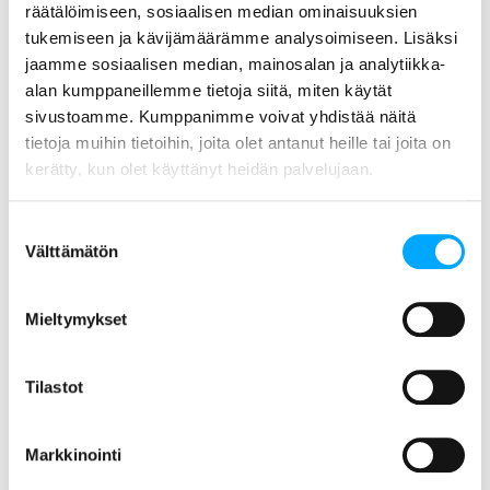
esteenä uudessa markkinatilanteessa?
räätälöimiseen, sosiaalisen median ominaisuuksien
Verkkoyhtiöillä on dilemma: Niiden on
tukemiseen ja kävijämäärämme analysoimiseen. Lisäksi
investoitava muutokseen,
jaamme sosiaalisen median, mainosalan ja analytiikka-
tehokkuuteen ja kykyyn sulauttaa
alan kumppaneillemme tietoja siitä, miten käytät
hajautetut uusiutuvan energian
sivustoamme. Kumppanimme voivat yhdistää näitä
tuotantovirrat olemassa oleviin
tietoja muihin tietoihin, joita olet antanut heille tai joita on
verkkoihin. Samaan aikaan niiden on
kerätty, kun olet käyttänyt heidän palvelujaan.
pidettävä verkkotariffit kurissa. Jos
jälkimmäinen ei onnistu, asiakkaiden
Suostumuksen
kynnys irrottautua sähköverkosta
Välttämätön
valinta
omavaraisiksi alenee.
Norjassa jakeluverkkoyhtiöt
Mieltymykset
tiedostavat tilanteen ja suhtautuvat
siihen vakavasti. Innovatiivisimmat
Tilastot
yhtiöt valmistautuvat täyttä vauhtia
tulevaisuuteen investoimalla
älykkäisiin
Markkinointi
energianmittausratkaisuihin, uusiin