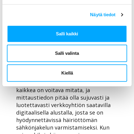
digitaalisiin alustoihin ja IT-
järjestelmiin. Niiden pyrkimyksenä on
Näytä tiedot
operoida ja hallita verkkojaan
tehokkaammin ja pystyä ennakoimaan
Salli kaikki
ja paikantamaan vikaantumiset, jotta
niihin voidaan reagoida ennen kuin
niistä koituu kalliimpia vahinkoja.
Salli valinta
Miksi tarkka, ajantasainen
mittaustieto on tärkeää?
Kiellä
Yksinkertaistaen: sähköverkossa
kaikkea on voitava mitata, ja
mittaustiedon pitää olla sujuvasti ja
luotettavasti verkkoyhtiön saatavilla
digitaalisella alustalla, josta se on
hyödynnettävissä häiriöttömän
sähkönjakelun varmistamiseksi. Kun