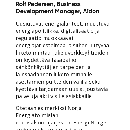
Rolf Pedersen, Business
Development Manager, Aidon
Uusiutuvat energialähteet, muuttuva
energiapolitiikka, digitalisaatio ja
regulaatio muokkaavat
energiajärjestelmää ja siihen liittyvää
liiketoimintaa. Jakeluverkkoyhtiöiden
on löydettävä tasapaino
sähkönkäyttäjien tarpeiden ja
lainsäädännön liiketoiminnalle
asettamien puitteiden välillä sekä
kyettävä tarjoamaan uusia, joustavia
palveluja aktiivisille asiakkaille.
Otetaan esimerkiksi Norja.
Energiatoimialan
edunvalvontajärjestön Energi Norgen
arvion mukaan luotettavan