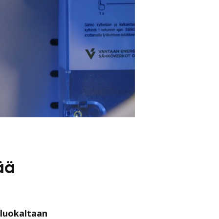
ää
sluokaltaan