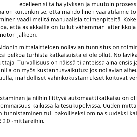
edelleen siitä hälytyksen ja muutoin prosess
 on kuitenkin se, että mahdollinen vaaratilanne tor
minen vaadi meiltä manuaalisia toimenpiteitä. Kok
oa, että asiakkaille on tullut vähemmän laiterikkoj
noton jälkeen.
donin mittalaitteiden nollavian tunnistus on toimin
ksi pelkoa turhista katkaisuista ei ole ollut. Nollavik
ttaja. Turvallisuus on näissä tilanteissa aina ensisija
nilla on myös kustannusvaikutus: jos nollavian aihe
uulla, mahdolliset vahinkokustannukset koituvat ve
staminen ja niihin liittyvä automaattikatkaisu on ol
ominaisuus kaikissa laitesukupolvissa. Uuden mitt
n tunnistaminen tuli pakolliseksi ominaisuudeksi ka
2.0 -mittareihin.