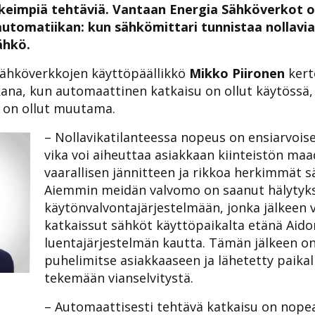
keimpiä tehtäviä. Vantaan Energia Sähköverkot ot
automatiikan: kun sähkömittari tunnistaa nollavi
ähkö.
Sähköverkkojen käyttöpäällikkö
Mikko Piironen
kert
ana, kun automaattinen katkaisu on ollut käytössä,
a on ollut muutama.
– Nollavikatilanteessa nopeus on ensiarvois
vika voi aiheuttaa asiakkaan kiinteistön maa
vaarallisen jännitteen ja rikkoa herkimmät s
Aiemmin meidän valvomo on saanut hälytyk
käytönvalvontajärjestelmään, jonka jälkeen
katkaissut sähköt käyttöpaikalta etänä Aid
luentajärjestelmän kautta. Tämän jälkeen on
puhelimitse asiakkaaseen ja lähetetty paikal
tekemään vianselvitystä.
– Automaattisesti tehtävä katkaisu on nop