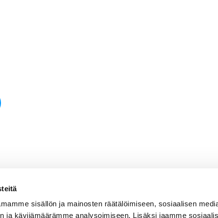
teitä
mamme sisällön ja mainosten räätälöimiseen, sosiaalisen medi
n ja kävijämäärämme analysoimiseen. Lisäksi jaamme sosiaali