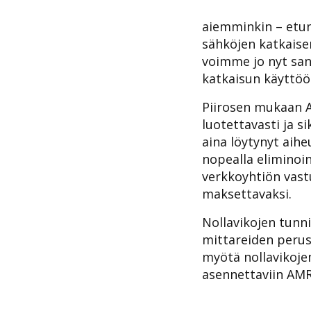
aiemminkin – etuna
sähköjen katkaise
voimme jo nyt san
katkaisun käyttöö
Piirosen mukaan Ai
luotettavasti ja si
aina löytynyt aiheu
nopealla eliminoin
verkkoyhtiön vast
maksettavaksi.
Nollavikojen tunni
mittareiden perus
myötä nollavikoje
asennettaviin AMR 