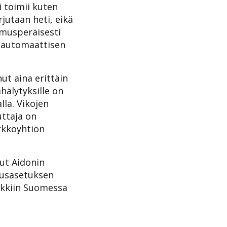
i toimii kuten
jutaan heti, eikä
emusperäisesti
a automaattisen
ut aina erittäin
ahälytyksille on
lla. Vikojen
uttaja on
rkkoyhtiön
lut Aidonin
ausasetuksen
ikkiin Suomessa