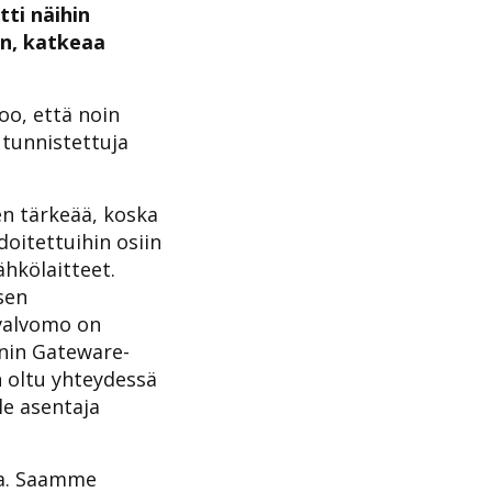
ti näihin
an, katkeaa
oo, että noin
 tunnistettuja
en tärkeää, koska
doitettuihin osiin
ähkölaitteet.
sen
 valvomo on
onin Gateware-
 oltu yhteydessä
le asentaja
ea. Saamme