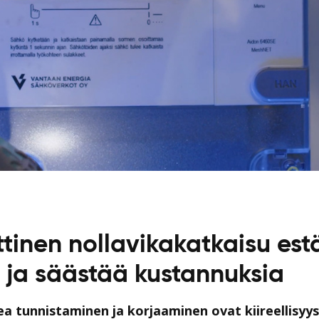
inen nollavikakatkaisu est
 ja säästää kustannuksia
ea tunnistaminen ja korjaaminen ovat kiireellisyy