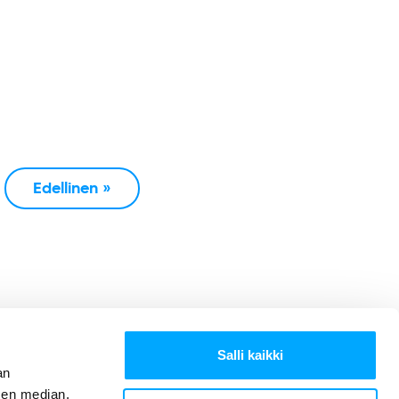
Edellinen »
Salli kaikki
an
sen median,