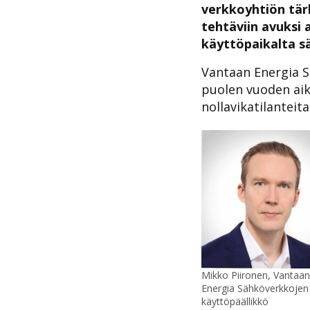
verkkoyhtiön tär
tehtäviin avuksi 
käyttöpaikalta s
Vantaan Energia 
puolen vuoden aik
nollavikatilanteit
Mikko Piironen, Vantaan
Energia Sähköverkkojen
käyttöpäällikkö