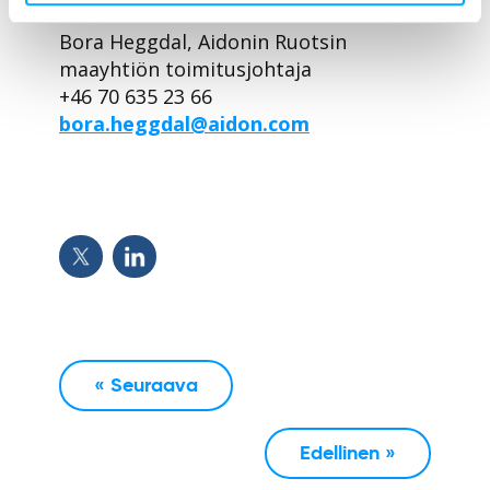
Lisätiedot:
Bora Heggdal, Aidonin Ruotsin
maayhtiön toimitusjohtaja
+46 70 635 23 66
bora.heggdal@aidon.com
« Seuraava
Edellinen »