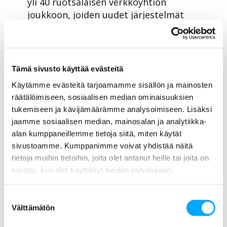
yli 40 ruotsalaisen verkkoyhtiön
joukkoon, joiden uudet järjestelmät
pohjautuvat Aidonin teknologiaan.
– Uusi järjestelmä tuo asiakkaat
keskiöön ja mahdollistaa meille
Tämä sivusto käyttää evästeitä
seuraavan askeleen kohti uudistuvaa
energiajärjestelmää, sanoo
Anders
Käytämme evästeitä tarjoamamme sisällön ja mainosten
räätälöimiseen, sosiaalisen median ominaisuuksien
Åkesson
, Karlstads El- och Stadsnätin
tukemiseen ja kävijämäärämme analysoimiseen. Lisäksi
verkkopäällikkö
.
jaamme sosiaalisen median, mainosalan ja analytiikka-
– Tällä investoinnilla mahdollistamme
alan kumppaneillemme tietoja siitä, miten käytät
uuden, vakaan ja turvallisen
sivustoamme. Kumppanimme voivat yhdistää näitä
mittausjärjestelmän. Samalla se
tietoja muihin tietoihin, joita olet antanut heille tai joita on
tehostaa yhtiömme sisäisiä
kerätty, kun olet käyttänyt heidän palvelujaan.
yhteistyömahdollisuuksia. Odotamme
luottavaisin mielin sujuvaa
Suostumuksen
yhteistyöprojektia Aidonin kanssa,
Välttämätön
valinta
sanoo
Olof Öberg
, Karlstads Energin