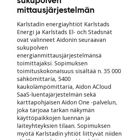
sukupolven
mittausjärjestelmän
Karlstadin energiayhtiöt Karlstads
Energi ja Karlstads El- och Stadsnät
ovat valinneet Aidonin seuraavan
sukupolven
energianmittausjärjestelmänsä
toimittajaksi. Sopimuksen
toimituskokonaisuus sisältää n. 35 000
sähkömittaria, 5400
kaukolämpömittaria, Aidon ACloud
SaaS-luentajärjestelmän sekä
karttapohjaisen Aidon One -palvelun,
joka tarjoaa tarkan näkymän
käyttöpaikkojen luennan ja
laiteyhteyksien tilaan. Sopimuksen
myötä Karlstadin yhtiöt liittyvät niiden