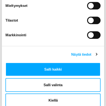
energiapalveluiden johtaja.
Mieltymykset
– Karlstadin luottamus Aidonin
osaamiseen ja teknologiaan on hieno
Tilastot
uutinen. Uusi järjestelmä antaa
yhtiöille näkymän verkon tilaan ja
Markkinointi
mahdollistaa tehokkaan ja luotettavan
verkon käytön. Järjestelmäalustamme
tarjoaa heille myös joustavat
valmiudet uusien
Näytä tiedot
älyverkkotoiminnallisuuksien
kehittämiseen, sanoo Aidonin Ruotsin
Salli kaikki
maayhtiön toimitusjohtaja
Bora
Heggdal
.
Salli valinta
Järjestelmän käyttöönotto ja
asennukset ajoittuvat vuosille 2021-
2023.
Kiellä