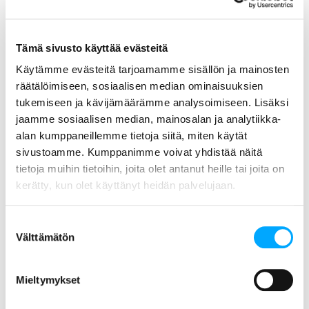
Aidon logo primary version 300dpi png
Tämä sivusto käyttää evästeitä
Käytämme evästeitä tarjoamamme sisällön ja mainosten
räätälöimiseen, sosiaalisen median ominaisuuksien
tukemiseen ja kävijämäärämme analysoimiseen. Lisäksi
jaamme sosiaalisen median, mainosalan ja analytiikka-
alan kumppaneillemme tietoja siitä, miten käytät
Aidon logo primary version 96dpi jpg
sivustoamme. Kumppanimme voivat yhdistää näitä
tietoja muihin tietoihin, joita olet antanut heille tai joita on
kerätty, kun olet käyttänyt heidän palvelujaan.
Suostumuksen
Välttämätön
valinta
Aidon logo secondary version 96dpi jpg
Mieltymykset