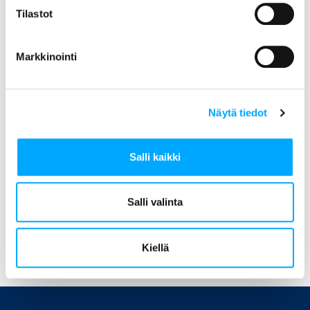
Tilastot
Aidon logo white neg version 300dpi png
Markkinointi
Näytä tiedot
Salli kaikki
Edellinen »
Salli valinta
Kiellä