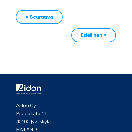
« Seuraava
Edellinen »
Aidon Oy
Piippukatu 11
40100 Jyväskylä
FINLAND