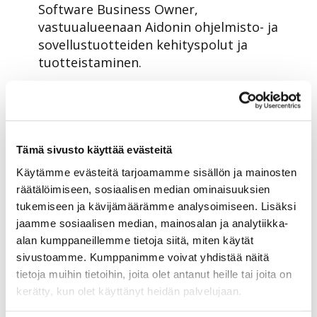
Software Business Owner,
vastuualueenaan Aidonin ohjelmisto- ja
sovellustuotteiden kehityspolut ja
tuotteistaminen.
– Aloitin Aidonilla 11.10., mikä olikin
mainio ajankohta, sillä sain tavata
kerralla koko joukon etätyöjakson
jälkeen toimistolle palanneita
Tämä sivusto käyttää evästeitä
kollegoita. Ensimmäisten päivien
Käytämme evästeitä tarjoamamme sisällön ja mainosten
aikana olen ehtinyt todeta, että
räätälöimiseen, sosiaalisen median ominaisuuksien
porukka on todella asiantuntevaa,
tukemiseen ja kävijämäärämme analysoimiseen. Lisäksi
intoa täynnä ja asiakkaiden tarpeisiin
jaamme sosiaalisen median, mainosalan ja analytiikka-
pohjautuvan suunnittelu- ja
alan kumppaneillemme tietoja siitä, miten käytät
kehitystyön henki on vahva. Oma
sivustoamme. Kumppanimme voivat yhdistää näitä
taustani on melko puhtaasti
tietoja muihin tietoihin, joita olet antanut heille tai joita on
ohjelmistojen ja tuotehallinnan
kerätty, kun olet käyttänyt heidän palvelujaan.
puolelta, ja sieltä uskon voivani tuoda