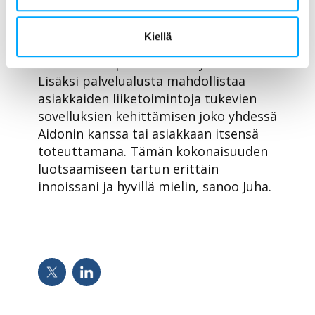
palvelualusta, joka tarjoaa tehokkaat
integraatiot kerätyn datan
Kiellä
toimittamiseksi asiakkaiden
liiketoimintaprosessien käyttöön.
Lisäksi palvelualusta mahdollistaa
asiakkaiden liiketoimintoja tukevien
sovelluksien kehittämisen joko yhdessä
Aidonin kanssa tai asiakkaan itsensä
toteuttamana. Tämän kokonaisuuden
luotsaamiseen tartun erittäin
innoissani ja hyvillä mielin, sanoo Juha.