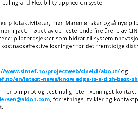
healing and Flexibility applied on system
ge pilotaktiviteter, men Maren ønsker også nye pi
oriemiljøet. I løpet av de resterende fire årene av C
atene: pilotprosjekter som bidrar til systeminnovasj
kostnadseffektive løsninger for det fremtidige dist
://www.sintef.no/projectweb/cineldi/about/
og
ef.no/en/latest-news/knowledge-is-a-dish-best-sh
e mer om pilot og testmuligheter, vennligst kontakt
edersen@aidon.com
, forretningsutvikler og kontaktp
t.