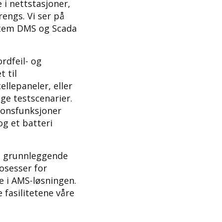
i nettstasjoner,
rengs. Vi ser på
stem DMS og Scada
rdfeil- og
 til
llepaneler, eller
ige testscenarier.
jonsfunksjoner
og et batteri
en grunnleggende
osesser for
e i AMS-løsningen.
 fasilitetene våre