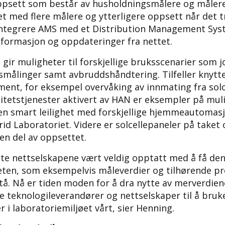
oppsett som består av husholdningsmålere og målere 
et med flere målere og ytterligere oppsett når det t
 integrere AMS med et Distribution Management Sy
informasjon og oppdateringer fra nettet.
ir muligheter til forskjellige bruksscenarier som jo
smålinger samt avbruddshåndtering. Tilfeller knyttet
ent, for eksempel overvåking av innmating fra solce
ilitetstjenester aktivert av HAN er eksempler på mul
 en smart leilighet med forskjellige hjemmeautomas
rid Laboratoriet. Videre er solcellepaneler på taket 
en del av oppsettet.
leste nettselskapene vært veldig opptatt med å få d
eten, som eksempelvis måleverdier og tilhørende pr
tå. Nå er tiden moden for å dra nytte av merverdien
re teknologileverandører og nettselskaper til å bruke
er i laboratoriemiljøet vårt, sier Henning.