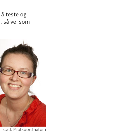
l å teste og
t, så vel som
Istad, Pilotkoordinator i