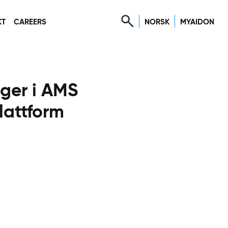
NORSK
MYAIDON
KT
CAREERS
gger i AMS
lattform