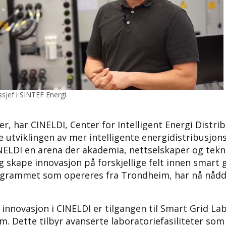
ssjef i SINTEF Energi
r, har CINELDI, Center for Intelligent Energi Distri
utviklingen av mer intelligente energidistribusjon
INELDI en arena der akademia, nettselskaper og tek
skape innovasjon på forskjellige felt innen smart g
grammet som opereres fra Trondheim, har nå nådd 
il innovasjon i CINELDI er tilgangen til Smart Grid La
. Dette tilbyr avanserte laboratoriefasiliteter som