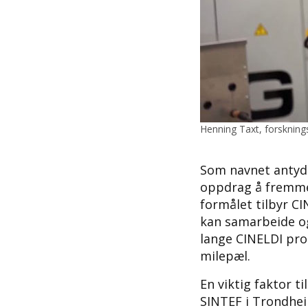
Henning Taxt, forskning
Som navnet antyde
oppdrag å fremme 
formålet tilbyr C
kan samarbeide og 
lange CINELDI pro
milepæl.
En viktig faktor t
SINTEF i Trondheim