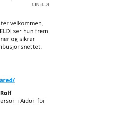
CINELDI
loter velkommen,
INELDI ser hun frem
oner og sikrer
ribusjonsnettet.
ared/
Rolf
erson i Aidon for