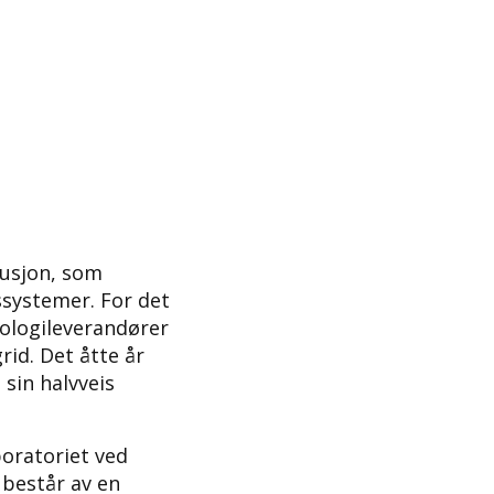
busjon, som
ssystemer. For det
nologileverandører
rid. Det åtte år
sin halvveis
boratoriet ved
 består av en