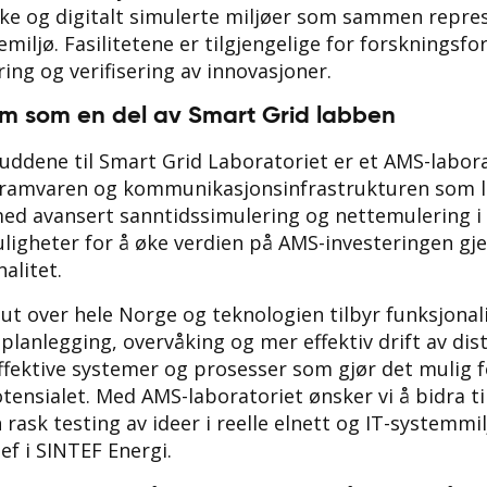
ke og digitalt simulerte miljøer som sammen repre
iemiljø. Fasilitetene er tilgjengelige for forskningsf
ring og verifisering av innovasjoner.
m som en del av Smart Grid labben
skuddene til Smart Grid Laboratoriet er et AMS-labor
gramvaren og kommunikasjonsinfrastrukturen som l
d avansert sanntidssimulering og nettemulering i 
uligheter for å øke verdien på AMS-investeringen gj
alitet.
 ut over hele Norge og teknologien tilbyr funksjonal
l planlegging, overvåking og mer effektiv drift av dis
effektive systemer og prosesser som gjør det mulig 
tensialet. Med AMS-laboratoriet ønsker vi å bidra til
 rask testing av ideer i reelle elnett og IT-systemmil
jef i SINTEF Energi.