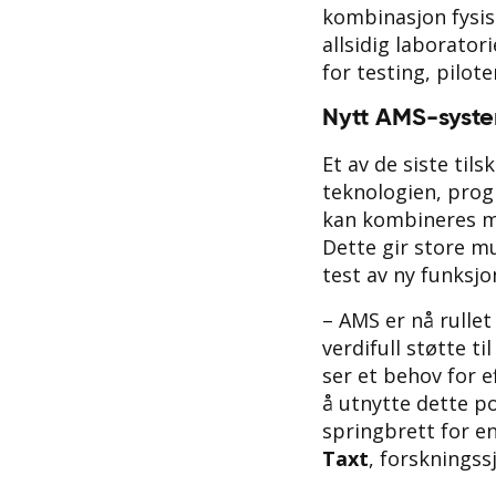
kombinasjon fysis
allsidig laborator
for testing, pilote
Nytt AMS-syste
Et av de siste til
teknologien, pro
kan kombineres me
Dette gir store m
test av ny funksjon
– AMS er nå rullet
verdifull støtte ti
ser et behov for 
å utnytte dette po
springbrett for en
Taxt
, forskningss