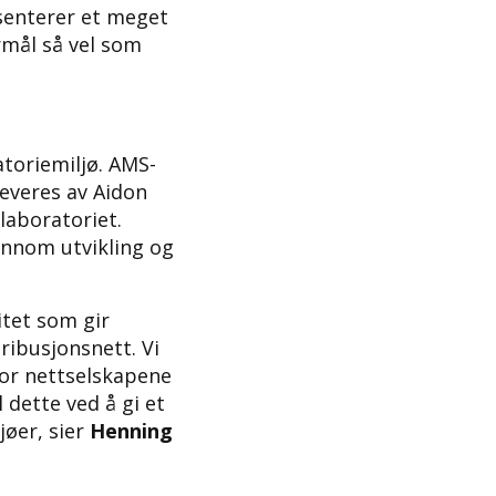
senterer et meget
ormål så vel som
atoriemiljø. AMS-
everes av Aidon
laboratoriet.
ennom utvikling og
itet som gir
tribusjonsnett. Vi
for nettselskapene
 dette ved å gi et
jøer, sier
Henning