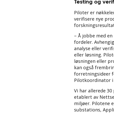
Testing og verif
Piloter er nøkkelen
verifisere nye pro
forskningsresultat
– Å jobbe med en p
fordeler. Avhengig
analyse eller veri
eller løsning. Pilo
løsningen eller pr
kan også frembrin
forretningsideer f
Pilotkoordinator i
Vi har allerede 30
etablert av Netts
miljøer. Pilotene e
substations, Appli