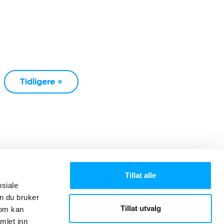
Tidligere »
Tillat alle
osiale
n du bruker
Tillat utvalg
som kan
mlet inn