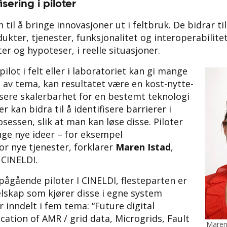
isering i piloter
 til å bringe innovasjoner ut i feltbruk. De bidrar ti
dukter, tjenester, funksjonalitet og interoperabilite
er og hypoteser, i reelle situasjoner.
ilot i felt eller i laboratoriet kan gi mange
 av tema, kan resultatet være en kost-nytte-
fisere skalerbarhet for en bestemt teknologi
ter kan bidra til å identifisere barrierer i
osessen, slik at man kan løse disse. Piloter
ge nye ideer – for eksempel
or nye tjenester, forklarer
Maren Istad
,
 CINELDI.
 pågående piloter I CINELDI, flesteparten er
elskap som kjører disse i egne system
r inndelt i fem tema: “Future digital
cation of AMR / grid data, Microgrids, Fault
Maren 