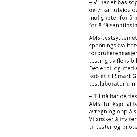
– Vi har et basis
og vi kan utvide d
muligheter for å
for å få sanntids
AMS-testsystemet g
spenningskvalitet
forbrukerengasjem
testing av fleksib
Det er til og med
koblet til Smart G
testlaboratorium 
– Til nå har de f
AMS- funksjonalit
avregning opp å s
Vi ønsker å invite
til tester og pilot