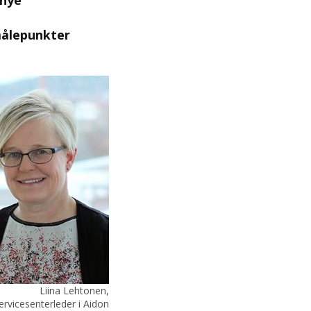
 nye
 målepunkter
Liina Lehtonen,
ervicesenterleder i Aidon