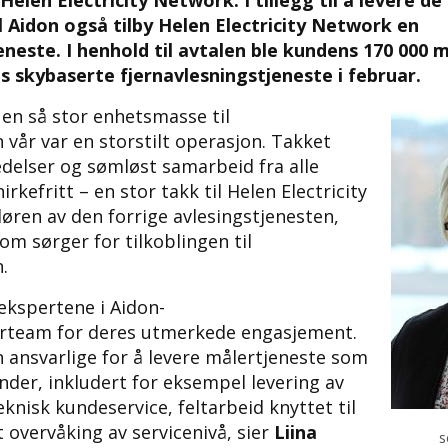
elen Electricity Network. I tillegg til å levere de
 Aidon også tilby Helen Electricity Network en
eneste. I henhold til avtalen ble kundens 170 000
ns skybaserte fjernavlesningstjeneste i februar.
 en så stor enhetsmasse til
 vår var en storstilt operasjon. Takket
delser og sømløst samarbeid fra alle
irkefritt – en stor takk til Helen Electricity
øren av den forrige avlesingstjenesten,
som sørger for tilkoblingen til
.
 ekspertene i Aidon-
ørteam for deres utmerkede engasjement.
n ansvarlige for å levere målertjeneste som
nder, inkludert for eksempel levering av
eknisk kundeservice, feltarbeid knyttet til
overvåking av servicenivå, sier
Liina
s