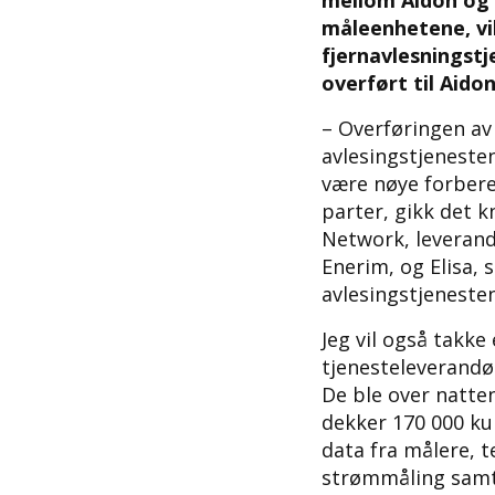
mellom Aidon og H
måleenhetene, vil
fjernavlesningstj
overført til Aido
– Overføringen av
avlesingstjenesten
være nøye forbere
parter, gikk det kn
Network, leverand
Enerim, og Elisa, 
avlesingstjenesten
Jeg vil også takke
tjenesteleverand
De ble over natte
dekker 170 000 ku
data fra målere, t
strømmåling samt 