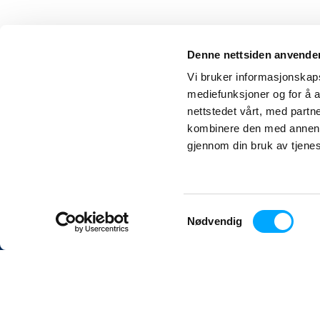
Denne nettsiden anvende
Vi bruker informasjonskapsl
mediefunksjoner og for å a
nettstedet vårt, med part
kombinere den med annen in
Aidon
in
gjennom din bruk av tjene
Hagaløkkveien 13
1383 Asker
NORWAY
Samtykkevalg
Nødvendig