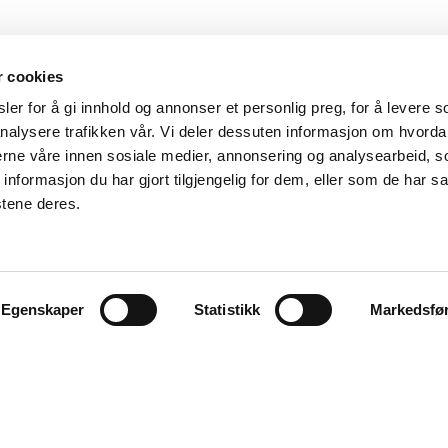
r cookies
er for å gi innhold og annonser et personlig preg, for å levere s
nalysere trafikken vår. Vi deler dessuten informasjon om hvorda
nerne våre innen sosiale medier, annonsering og analysearbeid, 
formasjon du har gjort tilgjengelig for dem, eller som de har sa
fo@aidon.com
Kontaktinformasjon
stene deres.
Legal Notice
Use of cookies
Egenskaper
Statistikk
Markedsfø