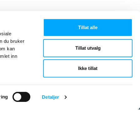
Tillat alle
osiale
n du bruker
Tillat utvalg
som kan
mlet inn
Ikke tillat
ring
Detaljer