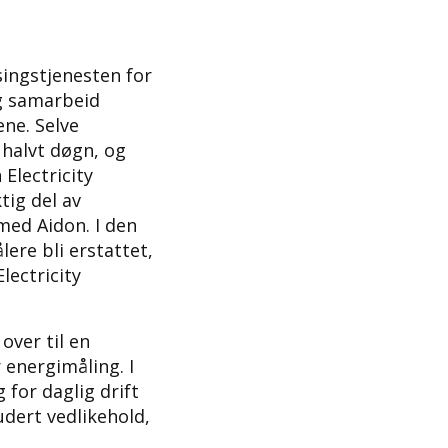
singstjenesten for
g samarbeid
ne. Selve
 halvt døgn, og
Electricity
tig del av
ed Aidon. I den
lere bli erstattet,
Electricity
over til en
 energimåling. I
 for daglig drift
udert vedlikehold,