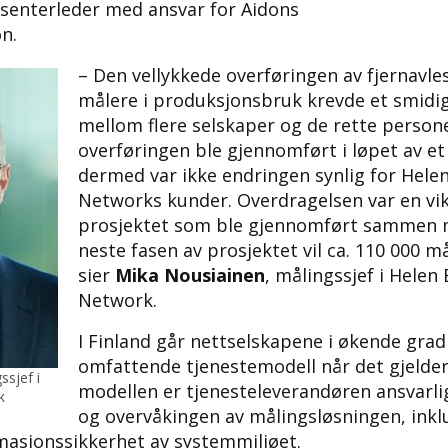
cesenterleder med ansvar for Aidons
n.
– Den vellykkede overføringen av fjernavle
målere i produksjonsbruk krevde et smidi
mellom flere selskaper og de rette persone
overføringen ble gjennomført i løpet av et
dermed var ikke endringen synlig for Helen 
Networks kunder. Overdragelsen var en vik
prosjektet som ble gjennomført sammen m
neste fasen av prosjektet vil ca. 110 000 må
sier
Mika Nousiainen
, målingssjef i Helen 
Network.
I Finland går nettselskapene i økende grad 
omfattende tjenestemodell når det gjelder
ssjef i
modellen er tjenesteleverandøren ansvarlig
k
og overvåkingen av målingsløsningen, inkl
rmasjonssikkerhet av systemmiljøet.