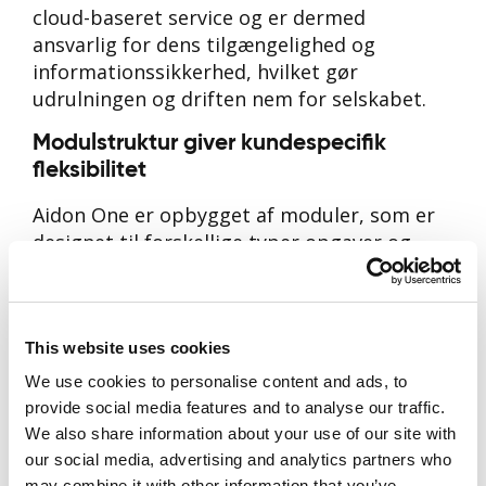
cloud-baseret service og er dermed
ansvarlig for dens tilgængelighed og
informationssikkerhed, hvilket gør
udrulningen og driften nem for selskabet.
Modulstruktur giver kundespecifik
fleksibilitet
Aidon One er opbygget af moduler, som er
designet til forskellige typer opgaver og
formål. De omfatter arbejdsordrestyring,
elnetsovervågning, kundeservice,
vedligeholdelse og hitrate på
datahjemtagning. Takket være denne
This website uses cookies
modulstruktur kan kunden vælge og
We use cookies to personalise content and ads, to
kombinere modulerne efter deres behov.
provide social media features and to analyse our traffic.
Når behovene ændrer sig, kan
We also share information about your use of our site with
funktionaliteten i Aidon One nemt
our social media, advertising and analytics partners who
may combine it with other information that you’ve