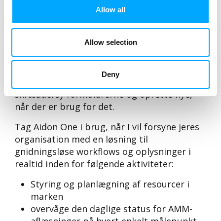
af forskellige teams, som også kan omfatte
Allow all
eksterne leverandører. Mange af
funktionerne til for eksempel til
Allow selection
arbejdsordrer og vedligeholdelsesmoduler,
er derudover baseret på
formularskabeloner, der kan redigeres,
Deny
hvilket gør det nemt for kunden at
skræddersy formularerne og oprette nye,
når der er brug for det.
Tag Aidon One i brug, når I vil forsyne jeres
organisation med en løsning til
gnidningsløse workflows og oplysninger i
realtid inden for følgende aktiviteter:
Styring og planlægning af resourcer i
marken
overvåge den daglige status for AMM-