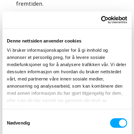
fremtiden.
– Vi har store forventninger til bruk av
AMS-målinger i overvåking av
lavspentnett. Den valgte løsningen gir
også mulighet for proaktiv utnyttelse
Denne nettsiden anvender cookies
av data fra forbruk og
Vi bruker informasjonskapsler for å gi innhold og
mikroproduksjon i driften og
annonser et personlig preg, for å levere sosiale
planleggingen av nettet vårt, sier Arto
mediefunksjoner og for å analysere trafikken vår. Vi deler
Nieminen.
dessuten informasjon om hvordan du bruker nettstedet
vårt, med partnerne våre innen sosiale medier,
Den nye generasjonen målere gjør det
annonsering og analysearbeid, som kan kombinere den
mulig for husholdninger å overvåke og
med annen informasjon du har gjort tilgjengelig for dem,
styre sitt eget energiforbruk lettere
eller som de har samlet inn gjennom din bruk av
og i sanntid.
tjenestene deres.
– Reell toveisfunksjonalitet er
Samtykkevalg
utgangspunktet for en ny type
Nødvendig
strømnett, der egen produksjon av