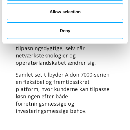
den bedste operatør baseret på
netværksdækning eller pris – helt
Allow selection
automatisk og uden menneskelig
indgriben. Løsningen fremtidssikrer
Deny
målerinvesteringen ved at sikre, at
målerne forbliver funktionelle og
tilpasningsdygtige, selv når
netværksteknologier og
operatørlandskabet ændrer sig.
Samlet set tilbyder Aidon 7000-serien
en fleksibel og fremtidssikret
platform, hvor kunderne kan tilpasse
løsningen efter både
forretningsmæssige og
investeringsmæssige behov.