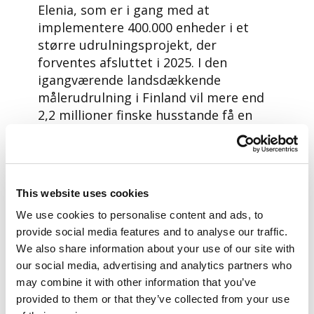
Elenia, som er i gang med at
implementere 400.000 enheder i et
større udrulningsprojekt, der
forventes afsluttet i 2025. I den
igangværende landsdækkende
målerudrulning i Finland vil mere end
2,2 millioner finske husstande få en
Aidon-måler.
7000-serien er designet til at indgå i
infrastrukturen på et avanceret niveau.
This website uses cookies
Eksempler på de innovative
muligheder, som måleren tilbyder,
We use cookies to personalise content and ads, to
omfatter alsidige faseopdelte målinger
provide social media features and to analyse our traffic.
og lokal databehandling (edge
We also share information about your use of our site with
computing), der blandt andet kan
our social media, advertising and analytics partners who
bruges til overvågning og analyse i
may combine it with other information that you’ve
distributionsnettet. Dette giver
provided to them or that they’ve collected from your use