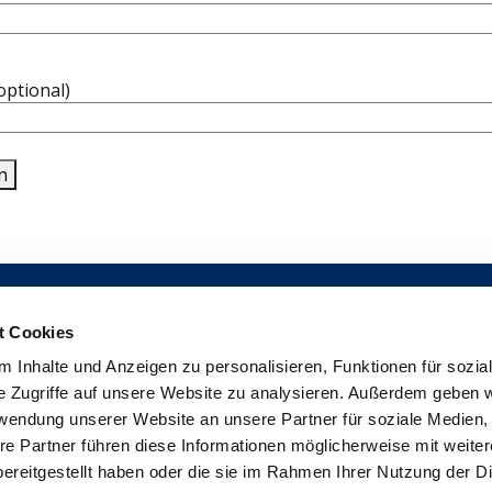
optional)
n
t Cookies
 Inhalte und Anzeigen zu personalisieren, Funktionen für sozia
e Zugriffe auf unsere Website zu analysieren. Außerdem geben w
fo@aidon.com
Kontaktinformationen
rwendung unserer Website an unsere Partner für soziale Medien
Haftungsausschluss
re Partner führen diese Informationen möglicherweise mit weite
Use of cookies
ereitgestellt haben oder die sie im Rahmen Ihrer Nutzung der D