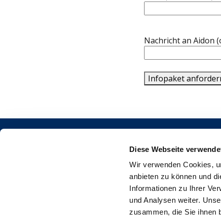
Nachricht an Aidon (
Infopaket anforder
Diese Webseite verwende
Wir verwenden Cookies, um
anbieten zu können und di
Aidon
in
Informationen zu Ihrer Ve
Piippukatu 11
und Analysen weiter. Unse
40100 Jyväskylä
zusammen, die Sie ihnen b
FINLAND