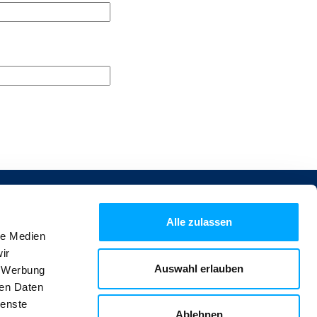
Alle zulassen
le Medien
ir
Auswahl erlauben
, Werbung
ren Daten
ienste
Ablehnen