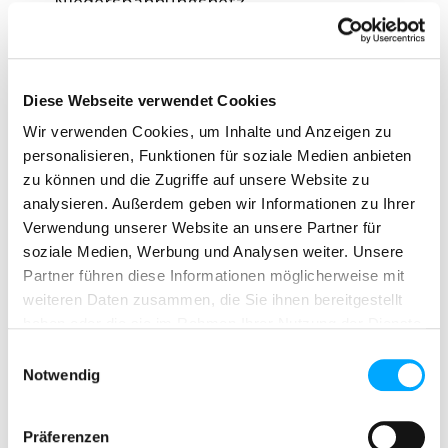
Niederspannungsnetz.
Sehen Sie sich dieses kurze Video an,
um zu erfahren, wie verbesserte
Transparenz im Niederspannungsnetz
Diese Webseite verwendet Cookies
intelligentere Entscheidungen,
Wir verwenden Cookies, um Inhalte und Anzeigen zu
proaktive Planung und effizienteres
personalisieren, Funktionen für soziale Medien anbieten
Netzmanagement ermöglicht.
zu können und die Zugriffe auf unsere Website zu
analysieren. Außerdem geben wir Informationen zu Ihrer
Please update
cookie consent
to view
Verwendung unserer Website an unsere Partner für
this video.
soziale Medien, Werbung und Analysen weiter. Unsere
Partner führen diese Informationen möglicherweise mit
weiteren Daten zusammen, die Sie ihnen bereitgestellt
haben oder die sie im Rahmen Ihrer Nutzung der Dienste
gesammelt haben.
Einwilligungsauswahl
Notwendig
Präferenzen